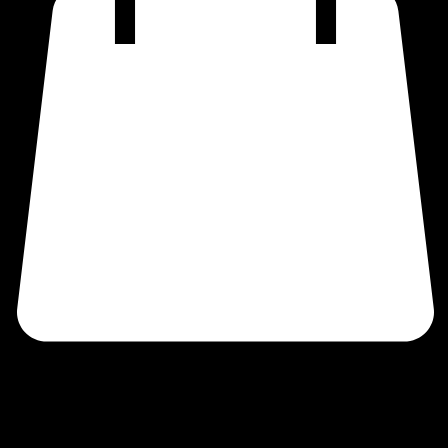
Over Wax
Professionele detailing op locatie door heel Nederland. Wij brengen de showroomglans naar uw
oprit.
Contact
E-mail: info@poetsbedrijf-wax.nl
Tel: +31 (0) 6 14954097
Links:
Home