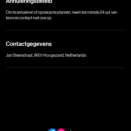
Annuleringsbeleid
Om te annuleren of opnieuw te plannen, neem ten minste 24 uur van
tevoren contact met ons op
Contactgegevens
Jan Steenstraat, 9601 Hoogezand, Netherlands
Over Wax
Professionele detailing op locatie door heel Nederland. Wij brengen de showroomglans naar uw
oprit.
Contact
E-mail: info@poetsbedrijf-wax.nl
Tel: +31 (0) 6 14954097
Links:
Home
Tarieven
abonnementen
Portfolio
Contact