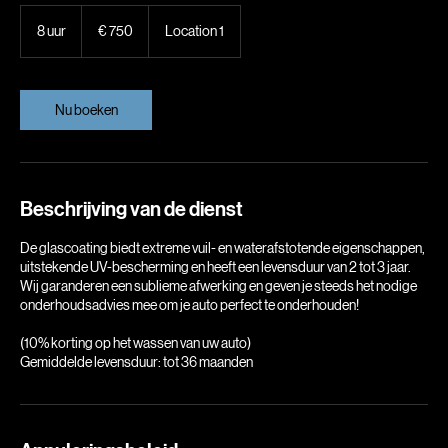
750
euro
8 uur
8
€ 750
Location 1
u
u
r
Nu boeken
Beschrijving van de dienst
De glascoating biedt extreme vuil- en waterafstotende eigenschappen,
uitstekende UV-bescherming en heeft een levensduur van 2 tot 3 jaar.
Wij garanderen een sublieme afwerking en geven je steeds het nodige
onderhoudsadvies mee om je auto perfect te onderhouden!
(10% korting op het wassen van uw auto)
Gemiddelde levensduur: tot 36 maanden