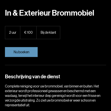
In & Exterieur Brommobiel
100
euro
2 uur
2
€ 100
Bij de klant
u
u
r
Nu boeken
Beschrijving van de dienst
Complete reiniging voor uw brommobiel, van binnen en buiten. Het
exterieur wordt professioneel gewassen en beschermd met een
waxlaag, terwijl het interieur diep gereinigd wordt voor een frisse en
verzorgde uitstraling. Zo ziet uw brommobiel er weer schoon en