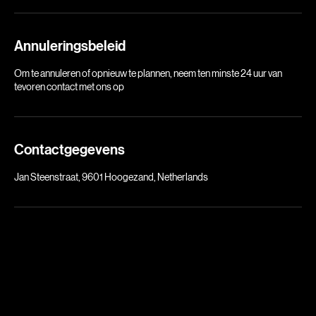
representatief uit.
Annuleringsbeleid
Om te annuleren of opnieuw te plannen, neem ten minste 24 uur van
tevoren contact met ons op
Contactgegevens
Jan Steenstraat, 9601 Hoogezand, Netherlands
Over Wax
Professionele detailing op locatie door heel Nederland. Wij brengen de showroomglans naar uw
oprit.
Contact
E-mail: info@poetsbedrijf-wax.nl
Tel: +31 (0) 6 14954097